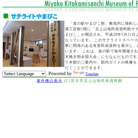
「道の駅やまびこ館」敷地内に移転し
漆工芸館1階に「北上山地民俗資料館サ
まびこ」が開設され、平成28年5月21日
なっています。 このサテライトスペー
事に関係のある有形民俗資料を展示し、
います。 これは、道の駅で毎年開催さ
木挽き唄全国大会」にちなんだものです
て本館のご案内や、館内ガイドの映像を
だくことができます。
Powered by
Translate
著作権の表示
(C)宮古市北上山地民俗資料館