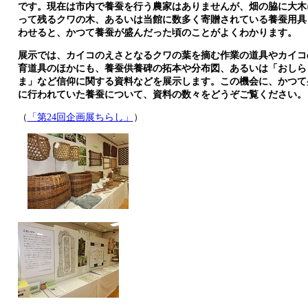
です。現在は市内で養蚕を行う農家はありませんが、畑の脇に大木
って残るクワの木、あるいは当館に数多く寄贈されている養蚕用具
わせると、かつて養蚕が盛んだった頃のことがよくわかります。
展示では、カイコのえさとなるクワの葉を摘む作業の道具やカイコ
育道具のほかにも、養蚕供養碑の拓本や分布図、あるいは「おしら
ま」など信仰に関する資料などを展示します。この機会に、かつて
に行われていた養蚕について、資料の数々をどうぞご覧ください。
（
「第24回企画展ちらし」
）