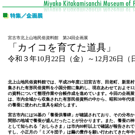
宮古市北上山地民俗資料館 第24回企画展
「カイコを育てた道具」
令和３年10月22日（金）～12月26日（
北上山地民俗資料館では、平成29年度に旧宮古市、田老町、新里村
集された有形民俗資料を小国分館に集約し、現在あわせておよそ12,0
の資料について整理作業や台帳作成を進めています。今回の企画展
は、市内全域から収集された有形民俗資料の中から、昭和30年代頃
の養蚕に使われた道具を紹介します。
宮古市内には56基の「養蚕供養碑」が確認されており、その分布か
間部の地域で養蚕が盛んだったことが分かります。また、養蚕の神
として知られる「おしらさま」は市内80軒以上で確認が報告されて
すし、小正月の「ミズキ団子」は繭の豊作を願い行われてきた年中