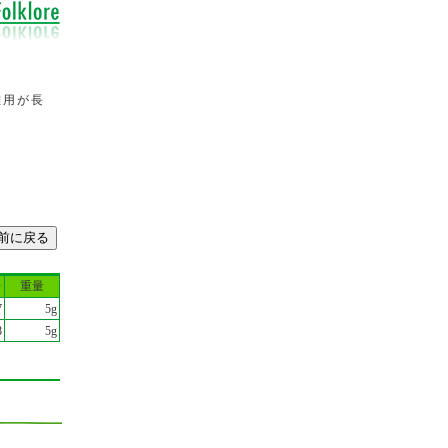
雌用が長
号
重量
7
5g
8
5g