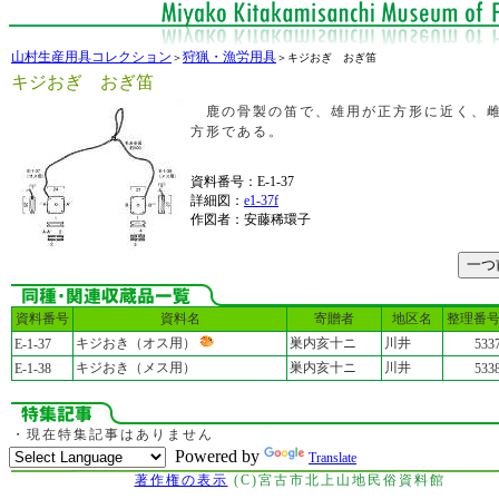
山村生産用具コレクション
狩猟・漁労用具
＞
＞キジおぎ おぎ笛
キジおぎ おぎ笛
鹿の骨製の笛で、雄用が正方形に近く、
方形である。
資料番号：E-1-37
詳細図：
e1-37f
作図者：安藤稀環子
資料番号
資料名
寄贈者
地区名
整理番
キジおき（オス用）
巣内亥十ニ
川井
E-1-37
533
キジおき（メス用）
巣内亥十ニ
川井
E-1-38
533
・現在特集記事はありません
Powered by
Translate
著作権の表示
(C)宮古市北上山地民俗資料館